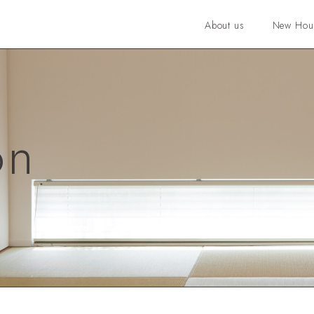
About us
New Hou
on