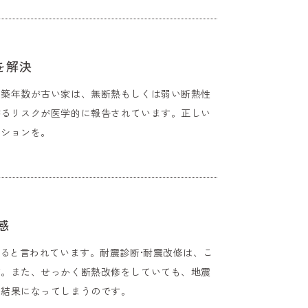
を解決
。築年数が古い家は、無断熱もしくは弱い断熱性
がるリスクが医学的に報告されています。正しい
ーションを。
感
ると言われています。​耐震診断•耐震改修は、こ
す。また、せっかく断熱改修をしていても、地震
い結果になってしまうのです。