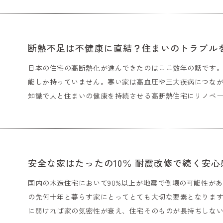
断熱不足は不健康に直結？住まいのトラブル
日本の住宅の高断熱化が進んできたのはここ数年の話です
能しか持っていません。寒い家は高血圧や三大疾病につな
知識で人と住まいの健康を持続させる高断熱住宅にリノベ
安全な家はたったの10％ 耐震改修で続く安心
国内の木造住宅において90%以上が地震で倒壊の可能性があ
の先何十年と暮らす家にとってとても大切な要素となりま
に弱ければ家の気密性が衰え、住宅そのものが長持ちしな